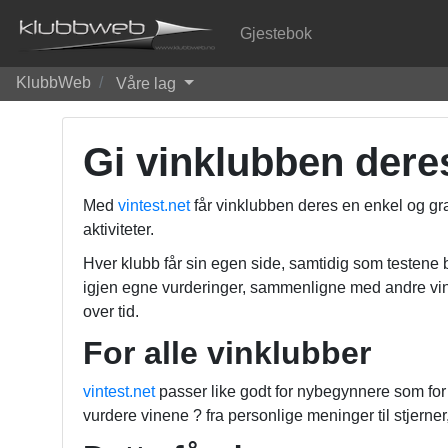
Gjestebok
KlubbWeb
Våre lag
Gi vinklubben dere
Med
vintest.net
får vinklubben deres en enkel og grat
aktiviteter.
Hver klubb får sin egen side, samtidig som testene b
igjen egne vurderinger, sammenligne med andre v
over tid.
For alle vinklubber
vintest.net
passer like godt for nybegynnere som for e
vurdere vinene ? fra personlige meninger til stjerner