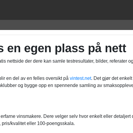
s en egen plass på nett
is nettside der dere kan samle testresultater, bilder, referater o
lir en del av en felles oversikt på
vintest.net
. Det gjør det enkelt
inklubber og bygge opp en spennende samling av smaksoppleve
rfarne vinsmakere. Dere velger selv hvor enkelt eller detaljert d
, pris/kvalitet eller 100-poengsskala.