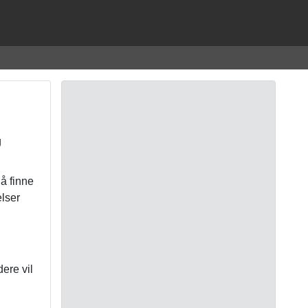
g
 å finne
lser
ere vil