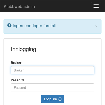
Klubbweb admin
×
Ingen endringer foretatt.
Innlogging
Bruker
Passord
Logg inn